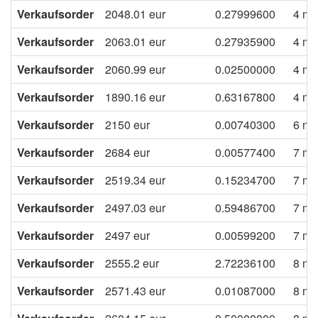
Verkaufsorder
2048.01
eur
0.27999600
4 mo
Verkaufsorder
2063.01
eur
0.27935900
4 mo
Verkaufsorder
2060.99
eur
0.02500000
4 mo
Verkaufsorder
1890.16
eur
0.63167800
4 mo
Verkaufsorder
2150
eur
0.00740300
6 mo
Verkaufsorder
2684
eur
0.00577400
7 mo
Verkaufsorder
2519.34
eur
0.15234700
7 mo
Verkaufsorder
2497.03
eur
0.59486700
7 mo
Verkaufsorder
2497
eur
0.00599200
7 mo
Verkaufsorder
2555.2
eur
2.72236100
8 mo
Verkaufsorder
2571.43
eur
0.01087000
8 mo