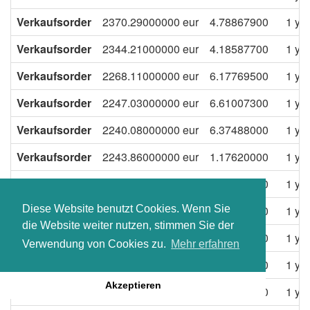
Verkaufsorder
2370.29000000
eur
4.78867900
1 ye
Verkaufsorder
2344.21000000
eur
4.18587700
1 ye
Verkaufsorder
2268.11000000
eur
6.17769500
1 ye
Verkaufsorder
2247.03000000
eur
6.61007300
1 ye
Verkaufsorder
2240.08000000
eur
6.37488000
1 ye
Verkaufsorder
2243.86000000
eur
1.17620000
1 ye
Verkaufsorder
2250.00000000
eur
0.01000000
1 ye
Verkaufsorder
2250.00000000
eur
0.05000000
1 ye
Diese Website benutzt Cookies. Wenn Sie
die Website weiter nutzen, stimmen Sie der
Verkaufsorder
2226.29000000
eur
6.37435600
1 ye
Verwendung von Cookies zu.
Mehr erfahren
Verkaufsorder
2231.41000000
eur
0.04023500
1 ye
Akzeptieren
Verkaufsorder
2157.91000000
eur
1.53231400
1 ye