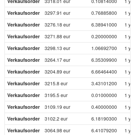
Verkaufsorder
3318.01
eur
0.10814000
1 ye
Verkaufsorder
3297.91
eur
0.76885800
1 ye
Verkaufsorder
3276.18
eur
6.38941000
1 ye
Verkaufsorder
3271.88
eur
0.20000000
1 ye
Verkaufsorder
3298.13
eur
1.06692700
1 ye
Verkaufsorder
3264.17
eur
6.35309900
1 ye
Verkaufsorder
3204.89
eur
6.66464400
1 ye
Verkaufsorder
3215.8
eur
3.43101200
1 ye
Verkaufsorder
3195.5
eur
0.01000000
1 ye
Verkaufsorder
3109.19
eur
0.40000000
1 ye
Verkaufsorder
3102.2
eur
6.18190300
1 ye
Verkaufsorder
3064.98
eur
6.41079200
1 ye