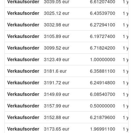
Verkaufsorder
3039.05
eur
6.61207400
1 ye
Verkaufsorder
3025.12
eur
6.43539700
1 ye
Verkaufsorder
3032.98
eur
6.27294100
1 ye
Verkaufsorder
3105.89
eur
6.19727400
1 ye
Verkaufsorder
3099.52
eur
6.71824200
1 ye
Verkaufsorder
3123.49
eur
1.00000000
1 ye
Verkaufsorder
3181.6
eur
6.35881100
1 ye
Verkaufsorder
3191.72
eur
6.24914800
1 ye
Verkaufsorder
3149.69
eur
6.08540700
1 ye
Verkaufsorder
3157.99
eur
0.50000000
1 ye
Verkaufsorder
3152.88
eur
6.21879600
1 ye
Verkaufsorder
3173.65
eur
1.96991100
1 ye