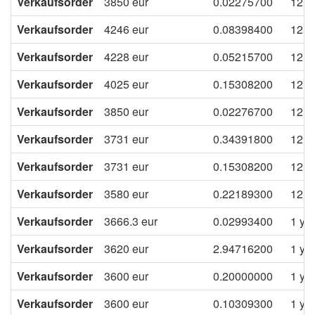
Verkaufsorder
3850
eur
0.02275700
12 m
Verkaufsorder
4246
eur
0.08398400
12 m
Verkaufsorder
4228
eur
0.05215700
12 m
Verkaufsorder
4025
eur
0.15308200
12 m
Verkaufsorder
3850
eur
0.02276700
12 m
Verkaufsorder
3731
eur
0.34391800
12 m
Verkaufsorder
3731
eur
0.15308200
12 m
Verkaufsorder
3580
eur
0.22189300
12 m
Verkaufsorder
3666.3
eur
0.02993400
1 ye
Verkaufsorder
3620
eur
2.94716200
1 ye
Verkaufsorder
3600
eur
0.20000000
1 ye
Verkaufsorder
3600
eur
0.10309300
1 ye